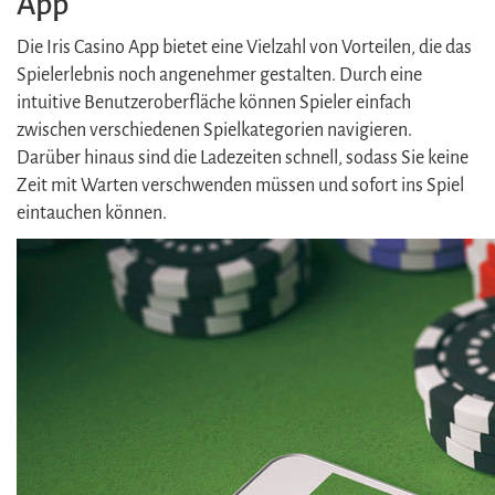
App
Die Iris Casino App bietet eine Vielzahl von Vorteilen, die das
Spielerlebnis noch angenehmer gestalten. Durch eine
intuitive Benutzeroberfläche können Spieler einfach
zwischen verschiedenen Spielkategorien navigieren.
Darüber hinaus sind die Ladezeiten schnell, sodass Sie keine
Zeit mit Warten verschwenden müssen und sofort ins Spiel
eintauchen können.