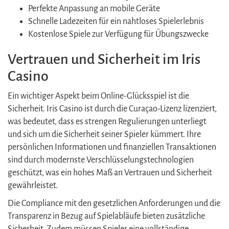
Perfekte Anpassung an mobile Geräte
Schnelle Ladezeiten für ein nahtloses Spielerlebnis
Kostenlose Spiele zur Verfügung für Übungszwecke
Vertrauen und Sicherheit im Iris
Casino
Ein wichtiger Aspekt beim Online-Glücksspiel ist die
Sicherheit. Iris Casino ist durch die Curaçao-Lizenz lizenziert,
was bedeutet, dass es strengen Regulierungen unterliegt
und sich um die Sicherheit seiner Spieler kümmert. Ihre
persönlichen Informationen und finanziellen Transaktionen
sind durch modernste Verschlüsselungstechnologien
geschützt, was ein hohes Maß an Vertrauen und Sicherheit
gewährleistet.
Die Compliance mit den gesetzlichen Anforderungen und die
Transparenz in Bezug auf Spielabläufe bieten zusätzliche