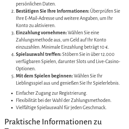
persönlichen Daten.
Bestätigen Sie Ihre Informationen:
Überprüfen Sie
Ihre E-Mail-Adresse und weitere Angaben, um Ihr
Konto zu aktivieren.
Einzahlung vornehmen:
Wählen Sie eine
Zahlungsmethode aus, um Geld auf Ihr Konto
einzuzahlen. Minimale Einzahlung beträgt 10 €.
Spielauswahl treffen:
Stöbern Sie in über 12.000
verfügbaren Spielen, darunter Slots und Live-Casino-
Optionen.
Mit dem Spielen beginnen:
Wählen Sie Ihr
Lieblingsspiel aus und genießen Sie Ihr Spielerlebnis.
Einfacher Zugang zur Registrierung.
Flexibilität bei der Wahl der Zahlungsmethoden.
Vielfältige Spielauswahl für jeden Geschmack.
Praktische Informationen zu