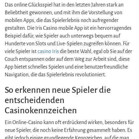
Das online Glücksspiel hat in den letzten Jahren stark an
Beliebtheit gewonnen, und mit ihm die Vorstellung von
mobilen Apps, die das Spielerlebnis noch aufregender
gestalten. Die Iris Casino mobile App ist ein hervorragendes
Beispiel dafür, wie Spieler auch unterwegs bequem auf
Hunderte von Slots und Live-Spielen zugreifen können. Für
viele Spieler ist
casino Iris
die beste Wahl, egal ob Sie auf der
Couch entspannen oder auf dem Weg zur Arbeit sind, diese
App bietet schnelles Spielen und eine benutzerfreundliche
Navigation, die das Spielerlebnis revolutioniert.
So erkennen neue Spieler die
entscheidenden
Casinokennzeichen
Ein Online-Casino kann oft erdrückend wirken, besonders für
neue Spieler, die noch keine Erfahrung gesammelt haben. Es
gibt jedoch einige grundlegende Kennzeichen, auf die man