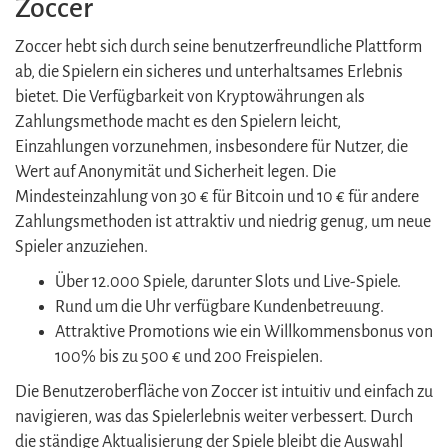
Zoccer
Zoccer hebt sich durch seine benutzerfreundliche Plattform
ab, die Spielern ein sicheres und unterhaltsames Erlebnis
bietet. Die Verfügbarkeit von Kryptowährungen als
Zahlungsmethode macht es den Spielern leicht,
Einzahlungen vorzunehmen, insbesondere für Nutzer, die
Wert auf Anonymität und Sicherheit legen. Die
Mindesteinzahlung von 30 € für Bitcoin und 10 € für andere
Zahlungsmethoden ist attraktiv und niedrig genug, um neue
Spieler anzuziehen.
Über 12.000 Spiele, darunter Slots und Live-Spiele.
Rund um die Uhr verfügbare Kundenbetreuung.
Attraktive Promotions wie ein Willkommensbonus von
100% bis zu 500 € und 200 Freispielen.
Die Benutzeroberfläche von Zoccer ist intuitiv und einfach zu
navigieren, was das Spielerlebnis weiter verbessert. Durch
die ständige Aktualisierung der Spiele bleibt die Auswahl