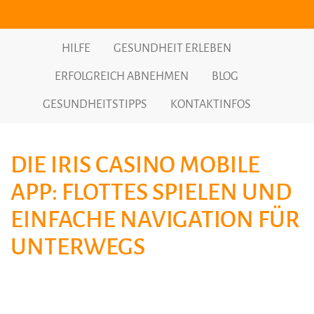
HILFE
GESUNDHEIT ERLEBEN
ERFOLGREICH ABNEHMEN
BLOG
GESUNDHEITSTIPPS
KONTAKTINFOS
DIE IRIS CASINO MOBILE
APP: FLOTTES SPIELEN UND
EINFACHE NAVIGATION FÜR
UNTERWEGS