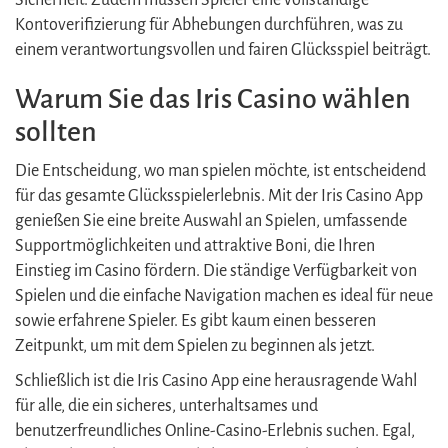
Sicherheit. Zudem müssen Spieler eine vollständige
Kontoverifizierung für Abhebungen durchführen, was zu
einem verantwortungsvollen und fairen Glücksspiel beiträgt.
Warum Sie das Iris Casino wählen
sollten
Die Entscheidung, wo man spielen möchte, ist entscheidend
für das gesamte Glücksspielerlebnis. Mit der Iris Casino App
genießen Sie eine breite Auswahl an Spielen, umfassende
Supportmöglichkeiten und attraktive Boni, die Ihren
Einstieg im Casino fördern. Die ständige Verfügbarkeit von
Spielen und die einfache Navigation machen es ideal für neue
sowie erfahrene Spieler. Es gibt kaum einen besseren
Zeitpunkt, um mit dem Spielen zu beginnen als jetzt.
Schließlich ist die Iris Casino App eine herausragende Wahl
für alle, die ein sicheres, unterhaltsames und
benutzerfreundliches Online-Casino-Erlebnis suchen. Egal,