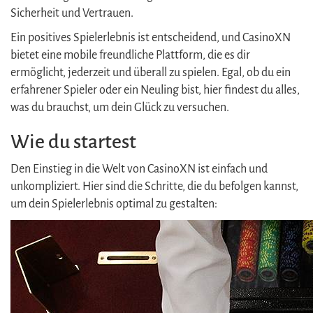
Sicherheit und Vertrauen.
Ein positives Spielerlebnis ist entscheidend, und CasinoXN
bietet eine mobile freundliche Plattform, die es dir
ermöglicht, jederzeit und überall zu spielen. Egal, ob du ein
erfahrener Spieler oder ein Neuling bist, hier findest du alles,
was du brauchst, um dein Glück zu versuchen.
Wie du startest
Den Einstieg in die Welt von CasinoXN ist einfach und
unkompliziert. Hier sind die Schritte, die du befolgen kannst,
um dein Spielerlebnis optimal zu gestalten: