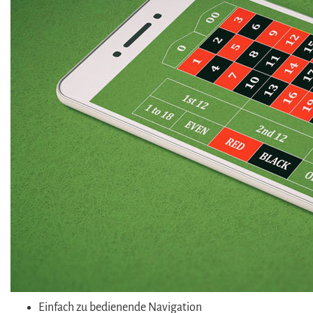
Einfach zu bedienende Navigation