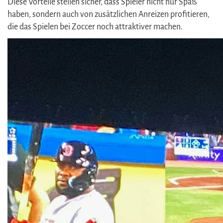
Diese Vorteile stellen sicher, dass Spieler nicht nur Spaß
haben, sondern auch von zusätzlichen Anreizen profitieren,
die das Spielen bei Zoccer noch attraktiver machen.