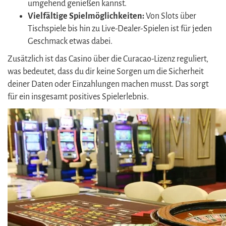
umgehend genießen kannst.
Vielfältige Spielmöglichkeiten:
Von Slots über
Tischspiele bis hin zu Live-Dealer-Spielen ist für jeden
Geschmack etwas dabei.
Zusätzlich ist das Casino über die Curacao-Lizenz reguliert,
was bedeutet, dass du dir keine Sorgen um die Sicherheit
deiner Daten oder Einzahlungen machen musst. Das sorgt
für ein insgesamt positives Spielerlebnis.