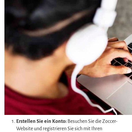
Erstellen Sie ein Konto:
Besuchen Sie die Zoccer-
Website und registrieren Sie sich mit Ihren