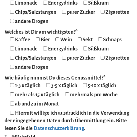
Limonade
Energydrinks
Süßkram
Chips/Salzstangen
purer Zucker
Zigaretten
andere Drogen
Welches ist Dir am wichtigsten?*
Kaffee
Bier
Wein
Sekt
Schnaps
Limonade
Energydrinks
Süßkram
Chips/Salzstangen
purer Zucker
Zigaretten
andere Drogen
Wie häufig nimmst Du dieses Genussmittel?*
1-3 x täglich
3-5 x täglich
5-10 x täglich
mehr als 15 x täglich
mehrmals pro Woche
ab und zu im Monat
Hiermit willige ich ausdrücklich in die Verwendung
der eingegebenen Daten durch Übermittlung ein. Bitte
lesen Sie die
Datenschutzerklärung
.