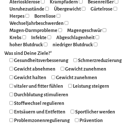
Ateriosklerose
Krampfadern
Besenreißer
Unruhezustände
Übergewicht
Gürtelrose
Herpes
Borreliose
Wechseljahrbeschwerden
Magen-Darmprobleme
Magengeschwür
Krebs
Infekte
Abgeschlagenheit
hoher Blutdruck
niedriger Blutdruck
Was sind Deine Ziele?*
Gesundheitsverbesserung
Schmerzreduzierung
Gewicht abnehmen
Gewicht zunehmen
Gewicht halten
Gewicht zunehmen
vitaler und fitter fühlen
Leistung steigern
Durchblutung stimulieren
Stoffwechsel regulieren
Entsäuern und Entfetten
Sportlicher werden
Problemzonenregulierung
Prävention