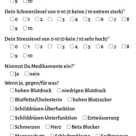
9
10
Dein Schmerzlevel von 0-10 (0 keine / 10 extrem stark)*
0
1
2
3
4
5
6
7
8
9
10
Dein Stresslevel von 0-10 (0 kein / 10 sehr hoch)*
0
1
2
3
4
5
6
7
8
9
10
Nimmst Du Medikamente ein?*
ja
nein
Wenn ja, gegen/für was?
hohen Blutdruck
niedrigen Blutdruck
Blutfette/Cholesterin
hohen Blutzucker
Schilddrüsen-Überfunktion
Schilddrüsen-Unterfunktion
Entwässerung
Schmerzen
Herz
Beta Blocker