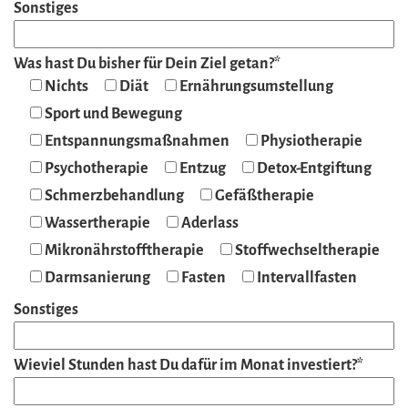
Sonstiges
Was hast Du bisher für Dein Ziel getan?*
Nichts
Diät
Ernährungsumstellung
Sport und Bewegung
Entspannungsmaßnahmen
Physiotherapie
Psychotherapie
Entzug
Detox-Entgiftung
Schmerzbehandlung
Gefäßtherapie
Wassertherapie
Aderlass
Mikronährstofftherapie
Stoffwechseltherapie
Darmsanierung
Fasten
Intervallfasten
Sonstiges
Wieviel Stunden hast Du dafür im Monat investiert?*