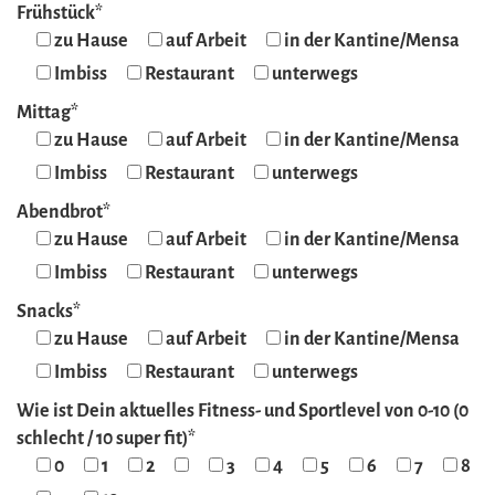
Frühstück*
zu Hause
auf Arbeit
in der Kantine/Mensa
Imbiss
Restaurant
unterwegs
Mittag*
zu Hause
auf Arbeit
in der Kantine/Mensa
Imbiss
Restaurant
unterwegs
Abendbrot*
zu Hause
auf Arbeit
in der Kantine/Mensa
Imbiss
Restaurant
unterwegs
Snacks*
zu Hause
auf Arbeit
in der Kantine/Mensa
Imbiss
Restaurant
unterwegs
Wie ist Dein aktuelles Fitness- und Sportlevel von 0-10 (0
schlecht / 10 super fit)*
0
1
2
3
4
5
6
7
8