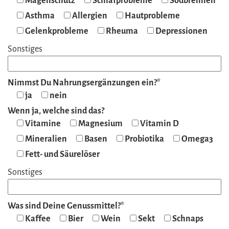
Magenschutz
Schlafprobleme
Sodbrennen
Asthma
Allergien
Hautprobleme
Gelenkprobleme
Rheuma
Depressionen
Sonstiges
Nimmst Du Nahrungsergänzungen ein?*
ja
nein
Wenn ja, welche sind das?
Vitamine
Magnesium
Vitamin D
Mineralien
Basen
Probiotika
Omega3
Fett- und Säurelöser
Sonstiges
Was sind Deine Genussmittel?*
Kaffee
Bier
Wein
Sekt
Schnaps