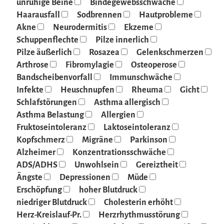
unruhige Beine
Bindegewebsschwäche
Haarausfall
Sodbrennen
Hautprobleme
Akne
Neurodermitis
Ekzeme
Schuppenflechte
Pilze innerlich
Pilze äußerlich
Rosazea
Gelenkschmerzen
Arthrose
Fibromylagie
Osteoperose
Bandscheibenvorfall
Immunschwäche
Infekte
Heuschnupfen
Rheuma
Gicht
Schlafstörungen
Asthma allergisch
Asthma Belastung
Allergien
Fruktoseintoleranz
Laktoseintoleranz
Kopfschmerz
Migräne
Parkinson
Alzheimer
Konzentrationsschwäche
ADS/ADHS
Unwohlsein
Gereiztheit
Ängste
Depressionen
Müde
Erschöpfung
hoher Blutdruck
niedriger Blutdruck
Cholesterin erhöht
Herz-Kreislauf-Pr.
Herzrhythmusstörung