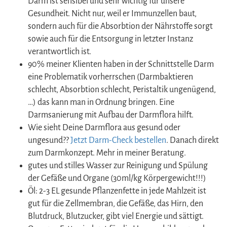
Darm ist sensibel und sehr wichtig für unsere
Gesundheit. Nicht nur, weil er Immunzellen baut,
sondern auch für die Absorbtion der Nährstoffe sorgt
sowie auch für die Entsorgung in letzter Instanz
verantwortlich ist.
90% meiner Klienten haben in der Schnittstelle Darm
eine Problematik vorherrschen (Darmbaktieren
schlecht, Absorbtion schlecht, Peristaltik ungenügend,
…) das kann man in Ordnung bringen. Eine
Darmsanierung mit Aufbau der Darmflora hilft.
Wie sieht Deine Darmflora aus gesund oder
ungesund??
Jetzt Darm-Check bestellen
. Danach direkt
zum Darmkonzept. Mehr in meiner Beratung.
gutes und stilles Wasser zur Reinigung und Spülung
der Gefäße und Organe (30ml/kg Körpergewicht!!!)
Öl: 2-3 EL gesunde Pflanzenfette in jede Mahlzeit ist
gut für die Zellmembran, die Gefäße, das Hirn, den
Blutdruck, Blutzucker, gibt viel Energie und sättigt.