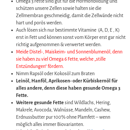
Omega 3 Fette sind gut für die Hormonbildung und
schützen unsere Zellen sowie halten sie die
Zellmembran geschmeidig, damit die Zellwände nicht
hart und porös werden.
Auch lösen sich nur bestimmte Vitamine (A, D, E , K)
erst in Fett und können sonst vom Körper erst gar nicht
richtig aufgenommen & verwertet werden.
Meide Distel-, Maiskeim- und Sonnenblumenöl, denn
sie haben zu viel Omega 6 Fette, welche „stille
Entzündungen“ fördern.
Nimm Rapsöl oder Kokosöl zum Braten
Leinöl, Hanföl, Aprikosen- oder Kürbiskernöl für
alles andere, denn diese haben gesunde Omega 3
Fette.
Weitere gesunde Fette
sind Wildlachs, Hering,
Makrele, Avocoda, Walnüsse, Mandeln, Cashew,
Erdnussbutter pur 100% ohne Plamfett – wenn
möglich alles immer Biovarianten.