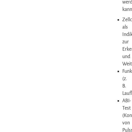
wer
kann
Zell
als
Indi
zur
Erk
und
Weit
Funk
(z.
B.
Lauf
ABI-
Test
(Kon
von
Puls