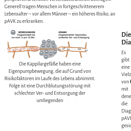
Generell tragen Menschen in fortgeschrittenerem
Lebensalter – vor allem Männer – ein höheres Risiko, an
pAVK zu erkranken.
Die
Di
Es
gibt
Die Kappilargefäße haben eine
eine
Eigenpumpbewegung, die auf Grund von
Viel
Risikofaktoren im Laufe des Lebens abnimmt.
von
Folge ist eine Durchblutungsstörung mit
mit
schlechter Ver- und Entsorgung der
den
umliegenden
die
Diag
pAV
gesi