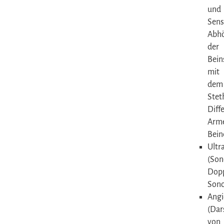
und
Sensi
Abh
der
Bein
mit
dem
Stet
Diff
Arm
Bein
Ultr
(Son
Dopp
Sono
Angi
(Dar
von